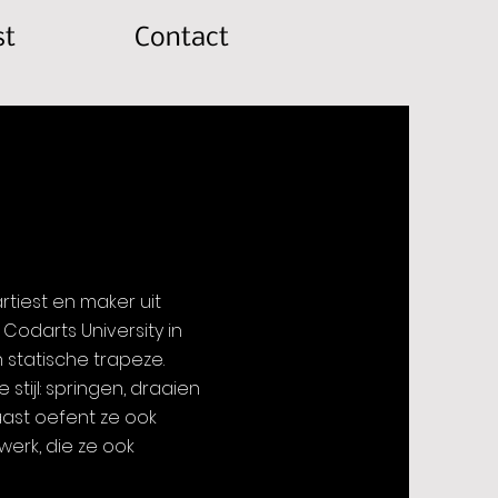
st
Contact
artiest en maker uit
 Codarts University in
 statische trapeze.
tijl: springen, draaien
ast oefent ze ook
werk, die ze ook