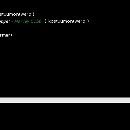
stuumontwerp
)
uppet
- Harvey Cobb
(
kostuumontwerp
)
ormer)