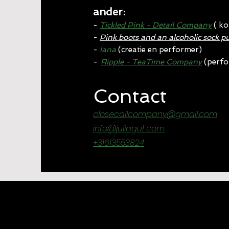
ander:
-
Tickled Pink - Detail Company
(
ko
-
Pink boots and an alcoholic sock p
-
Iana
(creatie en performer)
-
Ripple - TeaTime Company
(perf
Contact
closecallcompany@gmail.com
info@juliagut.com
+31613553824