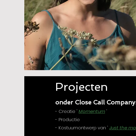
Projecten
onder Close Call Company
- Creatie '
Momentum
'
- Productie
- Kostuumontwerp van '
Just the m