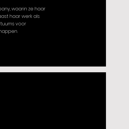
pany, waarin ze haar
aast haar werk als
stuums voor
happen.